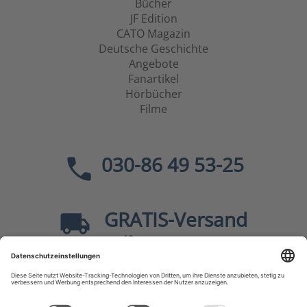
Bücher
JF Edition
CATO Magazin
Deutsche Geschichte
Angebote
Fanartikel
Hörbücher
Filme
030-86 49 53-25
GRATIS
-Versand
40
ab
EUR innerhalb Deutschlands
Sicher dank SSL