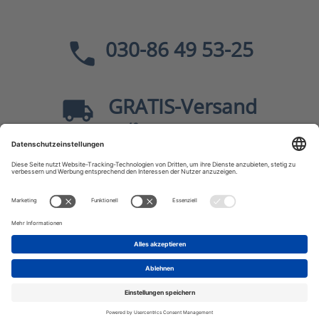
030-86 49 53-25
GRATIS
-Versand
40
ab
EUR innerhalb Deutschlands
Sicher dank SSL
* Alle Preise
inkl. MwSt., zzgl.
Versandkosten
JF-Buchdienst – Aktuelle Bücher zu Politik, Geschichte,
Zeitgeschehen, Kultur, Wissen u.v.m.