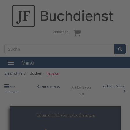
Anmelden
Menü
Toggle
navigation
Sie sind hier:
Bücher
Religion
nächster Artikel
Zur
Artikel zurück
Artikel 9 von
Übersicht
169