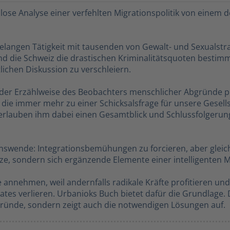
lose Analyse einer verfehlten Migrationspolitik von einem
telangen Tätigkeit mit tausenden von Gewalt- und Sexualstra
nd die Schweiz die drastischen Kriminalitätsquoten bestimm
tlichen Diskussion zu verschleiern.
d der Erzählweise des Beobachters menschlicher Abgründe 
 die immer mehr zu einer Schicksalsfrage für unsere Gesells
r erlauben ihm dabei einen Gesamtblick und Schlussfolgerung
nswende: Integrationsbemühungen zu forcieren, aber gleic
, sondern sich ergänzende Elemente einer intelligenten Mi
annehmen, weil andernfalls radikale Kräfte profitieren un
ates verlieren. Urbanioks Buch bietet dafür die Grundlage. 
Gründe, sondern zeigt auch die notwendigen Lösungen auf.