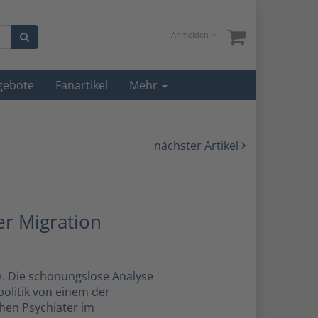
Anmelden
gebote
Fanartikel
Mehr
nächster Artikel
er Migration
e. Die schonungslose Analyse
politik von einem der
hen Psychiater im