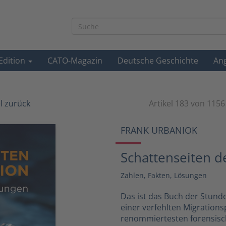
-Edition
CATO-Magazin
Deutsche Geschichte
An
el zurück
Artikel 183 von 1156
FRANK URBANIOK
Schattenseiten d
Zahlen, Fakten, Lösungen
Das ist das Buch der Stund
einer verfehlten Migrations
renommiertesten forensisc