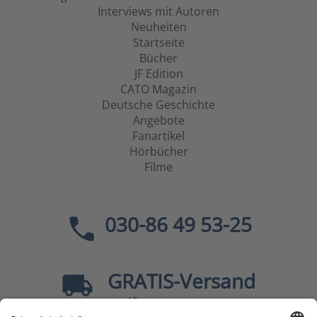
Interviews mit Autoren
Neuheiten
Startseite
Bücher
JF Edition
CATO Magazin
Deutsche Geschichte
Angebote
Fanartikel
Hörbücher
Filme
030-86 49 53-25
GRATIS
-Versand
40
ab
EUR innerhalb Deutschlands