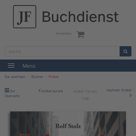
Anmelden
Menü
Toggle
navigation
Sie sind hier:
Bücher
Politik
nächster Artikel
Zur
Artikel zurück
Artikel 116 von
Übersicht
1156