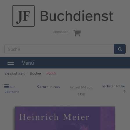
Anmelden
Menü
Toggle
navigation
Sie sind hier:
Bücher
Politik
nächster Artikel
Zur
Artikel zurück
Artikel 144 von
Übersicht
1158