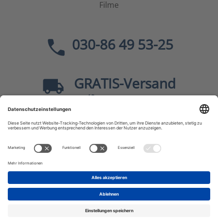
Filme
030-86 49 53-25
GRATIS
-Versand
40
ab
EUR innerhalb Deutschlands
Sicher dank SSL
* Alle Preise
inkl. MwSt., zzgl.
Versandkosten
JF-Buchdienst – Aktuelle Bücher zu Politik, Geschichte,
Zeitgeschehen, Kultur, Wissen u.v.m.