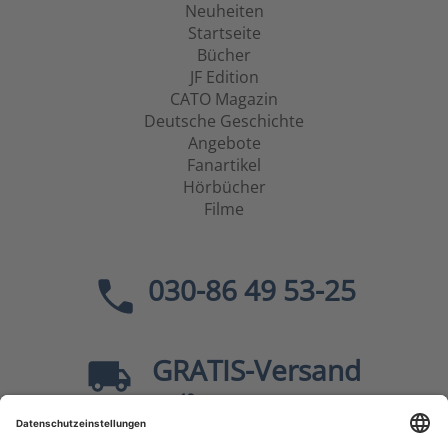
Neuheiten
Startseite
Bücher
JF Edition
CATO Magazin
Deutsche Geschichte
Angebote
Fanartikel
Hörbücher
Filme
030-86 49 53-25
GRATIS
-Versand
40
ab
EUR innerhalb Deutschlands