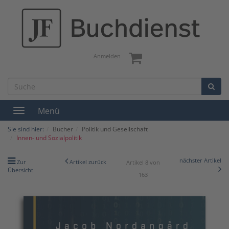
Anmelden
Menü
Toggle
navigation
Sie sind hier:
Bücher
Politik und Gesellschaft
Innen- und Sozialpolitik
nächster Artikel
Zur
Artikel zurück
Artikel 8 von
Übersicht
163