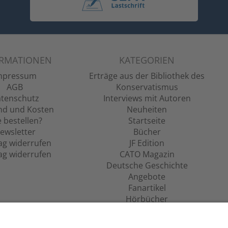
ORMATIONEN
KATEGORIEN
mpressum
Erträge aus der Bibliothek des
AGB
Konservatismus
tenschutz
Interviews mit Autoren
nd und Kosten
Neuheiten
 bestellen?
Startseite
ewsletter
Bücher
ag widerrufen
JF Edition
ag widerrufen
CATO Magazin
Deutsche Geschichte
Angebote
Fanartikel
Hörbücher
Filme