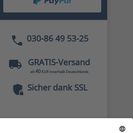
030-86 49 53-25
GRATIS
-Versand
40
ab
EUR innerhalb Deutschlands
Sicher dank SSL