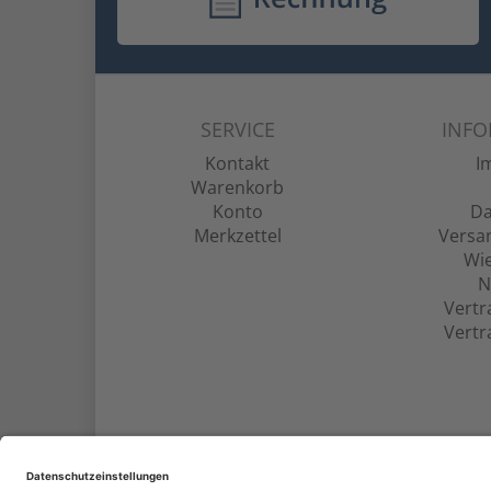
SERVICE
INF
Kontakt
I
Warenkorb
Konto
Da
Merkzettel
Versa
Wie
N
Vertr
Vertr