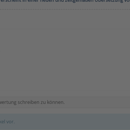
 erscheint in einer neuen und zeitgemäßen Übersetzung vo
e
wertung schreiben zu können.
el vor.