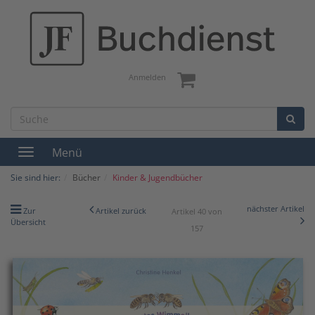
Anmelden
Menü
Toggle
navigation
Sie sind hier:
Bücher
Kinder & Jugendbücher
nächster Artikel
Zur
Artikel zurück
Artikel 40 von
Übersicht
157