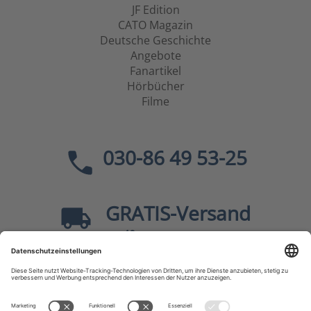
JF Edition
CATO Magazin
Deutsche Geschichte
Angebote
Fanartikel
Hörbücher
Filme
030-86 49 53-25
GRATIS
-Versand
40
ab
EUR innerhalb Deutschlands
Sicher dank SSL