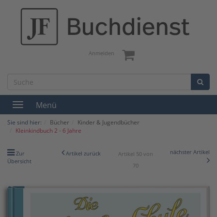
Anmelden
Menü
Toggle
navigation
Sie sind hier:
Bücher
Kinder & Jugendbücher
Kleinkindbuch 2 - 6 Jahre
nächster Artikel
Zur
Artikel zurück
Artikel 50 von
Übersicht
70