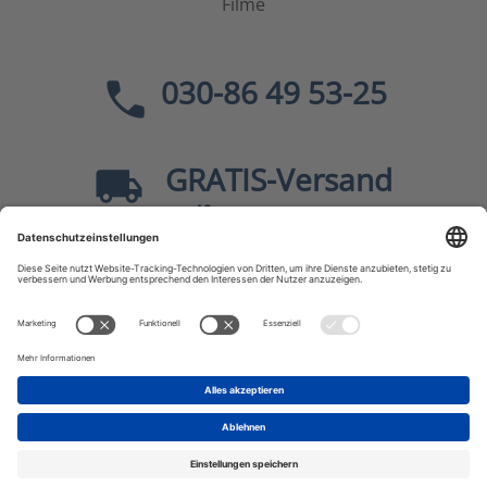
Filme
030-86 49 53-25
GRATIS
-Versand
40
ab
EUR innerhalb Deutschlands
Sicher dank SSL
* Alle Preise
inkl. MwSt., zzgl.
Versandkosten
JF-Buchdienst – Aktuelle Bücher zu Politik, Geschichte,
Zeitgeschehen, Kultur, Wissen u.v.m.