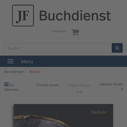
Anmelden
Menü
Toggle
navigation
Sie sind hier:
Bücher
nächster Artikel
Zur
Artikel zurück
Artikel 374 von
Übersicht
2147