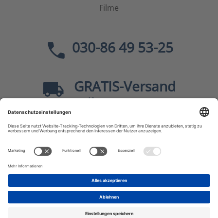
Filme
030-86 49 53-25
GRATIS
-Versand
40
ab
EUR innerhalb Deutschlands
Sicher dank SSL
* Alle Preise
inkl. MwSt., zzgl.
Versandkosten
JF-Buchdienst – Aktuelle Bücher zu Politik, Geschichte,
Zeitgeschehen, Kultur, Wissen u.v.m.