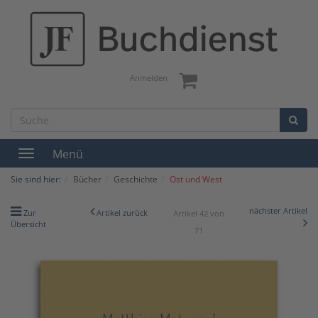
Anmelden
Menü
Toggle
navigation
Sie sind hier:
Bücher
Geschichte
Ost und West
nächster Artikel
Zur
Artikel zurück
Artikel 42 von
Übersicht
71