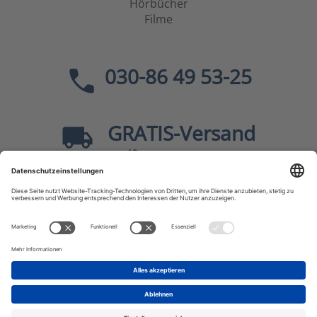
Hörbücher
Filme
030-86 49 53-25
GRATIS
-Versand
40
ab
EUR innerhalb Deutschlands
Sicher dank SSL
* Alle Preise
inkl. MwSt., zzgl.
Versandkosten
JF-Buchdienst – Aktuelle Bücher zu Politik, Geschichte,