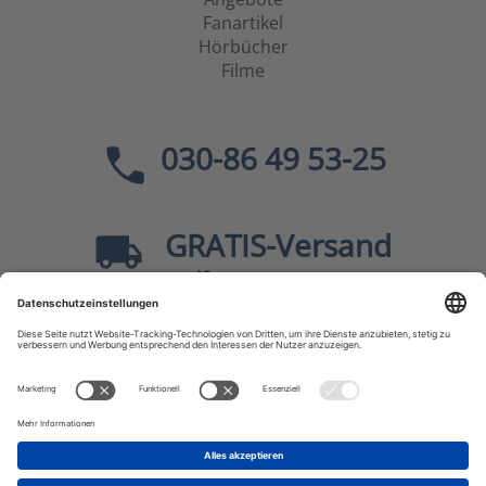
Fanartikel
Hörbücher
Filme
030-86 49 53-25
GRATIS
-Versand
40
ab
EUR innerhalb Deutschlands
Sicher dank SSL
* Alle Preise
inkl. MwSt., zzgl.
Versandkosten