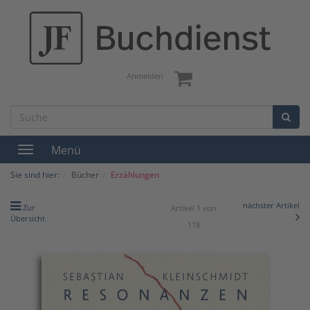
Anmelden
Menü
Toggle
navigation
Sie sind hier:
Bücher
Erzählungen
nächster Artikel
Zur
Artikel 1 von
Übersicht
118