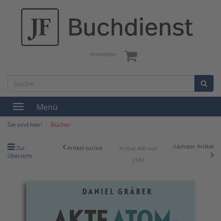
Anmelden
Menü
Toggle
navigation
Sie sind hier:
Bücher
nächster Artikel
Zur
Artikel zurück
Artikel 440 von
Übersicht
2147