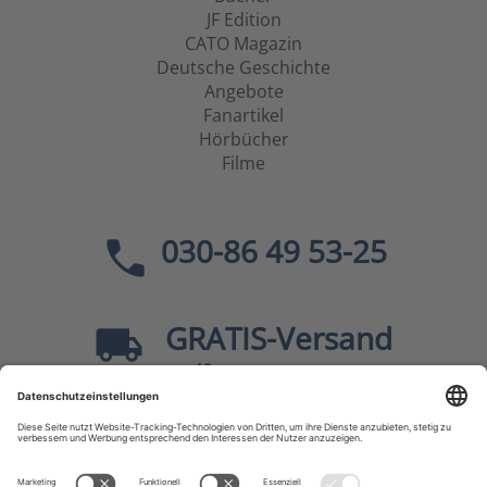
JF Edition
CATO Magazin
Deutsche Geschichte
Angebote
Fanartikel
Hörbücher
Filme
030-86 49 53-25
GRATIS
-Versand
40
ab
EUR innerhalb Deutschlands
Sicher dank SSL