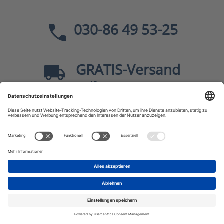
030-86 49 53-25
GRATIS
-Versand
40
ab
EUR innerhalb Deutschlands
Sicher dank SSL
* Alle Preise
inkl. MwSt., zzgl.
Versandkosten
JF-Buchdienst – Aktuelle Bücher zu Politik, Geschichte,
Zeitgeschehen, Kultur, Wissen u.v.m.