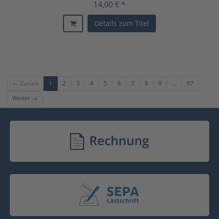
14,00 € *
Details zum Titel
← Zurück
1
2
3
4
5
6
7
8
9
...
97
Weiter →