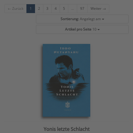
← Zurück
1
2
3
4
5
...
97
Weiter →
Sortierung:
Angelegt am
Artikel pro Seite
10
Yonis letzte Schlacht