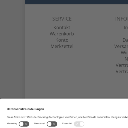
SERVICE
INF
Kontakt
I
Warenkorb
Konto
Da
Merkzettel
Versa
Wie
N
Vertr
Vertr