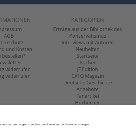
ORMATIONEN
KATEGORIEN
mpressum
Erträge aus der Bibliothek des
AGB
Konservatismus
tenschutz
Interviews mit Autoren
nd und Kosten
Neuheiten
 bestellen?
Startseite
ewsletter
Bücher
ag widerrufen
JF Edition
ag widerrufen
CATO Magazin
Deutsche Geschichte
Angebote
Fanartikel
Hörbücher
Filme