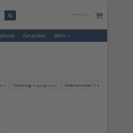
Anmelden
gebote
Fanartikel
Mehr
ie
Sortierung:
Angelegt am
Artikel pro Seite
12