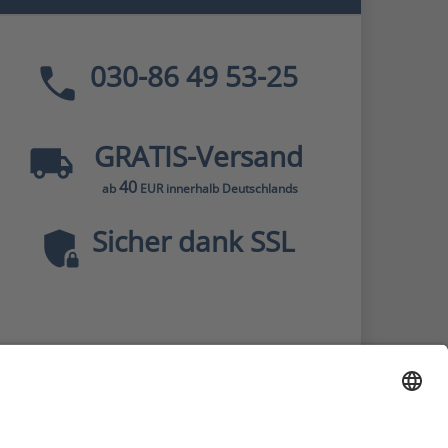
030-86 49 53-25
GRATIS
-Versand
40
ab
EUR innerhalb Deutschlands
Sicher dank SSL
* Alle Preise
inkl. MwSt., zzgl.
Versandkosten