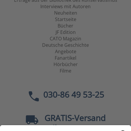
Erträge aus der Bibliothek des Konservatismus
Interviews mit Autoren
Neuheiten
Startseite
Bücher
JF Edition
CATO Magazin
Deutsche Geschichte
Angebote
Fanartikel
Hörbücher
Filme
030-86 49 53-25
GRATIS
-Versand
40
ab
EUR innerhalb Deutschlands