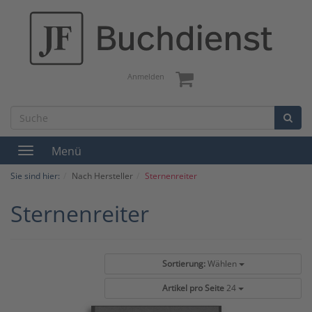
Anmelden
Menü
Toggle
navigation
Sie sind hier:
Nach Hersteller
Sternenreiter
Sternenreiter
Sortierung:
Wählen
Artikel pro Seite
24