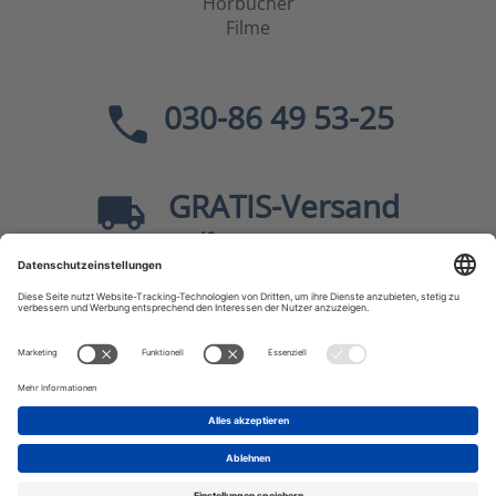
Hörbücher
Filme
030-86 49 53-25
GRATIS
-Versand
40
ab
EUR innerhalb Deutschlands
Sicher dank SSL
* Alle Preise
inkl. MwSt., zzgl.
Versandkosten
JF-Buchdienst – Aktuelle Bücher zu Politik, Geschichte,