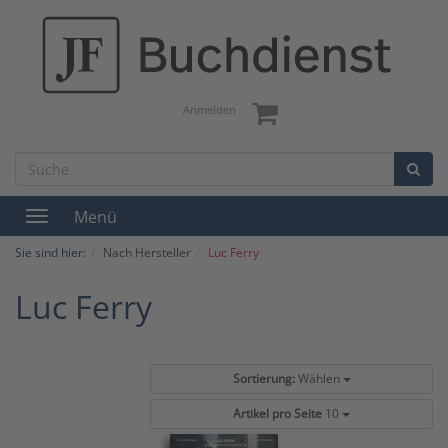
Anmelden
Menü
Toggle
navigation
Sie sind hier:
Nach Hersteller
Luc Ferry
Luc Ferry
Sortierung:
Wählen
Artikel pro Seite
10