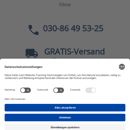
Filme
030-86 49 53-25
GRATIS
-Versand
40
ab
EUR innerhalb Deutschlands
Sicher dank SSL
* Alle Preise
inkl. MwSt., zzgl.
Versandkosten
JF-Buchdienst – Aktuelle Bücher zu Politik, Geschichte,
Zeitgeschehen, Kultur, Wissen u.v.m.