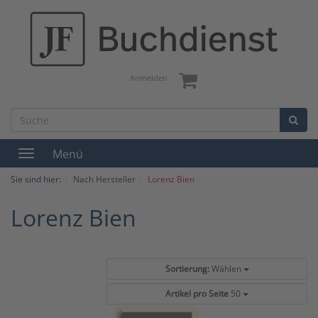
Anmelden
Menü
Toggle
navigation
Sie sind hier:
Nach Hersteller
Lorenz Bien
Lorenz Bien
Sortierung:
Wählen
Artikel pro Seite
50