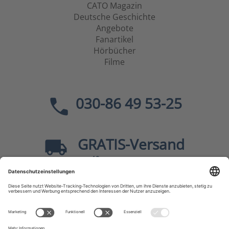
CATO Magazin
Deutsche Geschichte
Angebote
Fanartikel
Hörbücher
Filme
030-86 49 53-25
GRATIS
-Versand
40
ab
EUR innerhalb Deutschlands
Sicher dank SSL