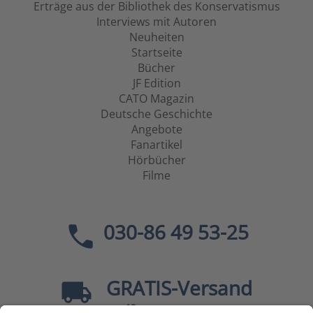
Erträge aus der Bibliothek des Konservatismus
Interviews mit Autoren
Neuheiten
Startseite
Bücher
JF Edition
CATO Magazin
Deutsche Geschichte
Angebote
Fanartikel
Hörbücher
Filme
030-86 49 53-25
GRATIS
-Versand
40
ab
EUR innerhalb Deutschlands