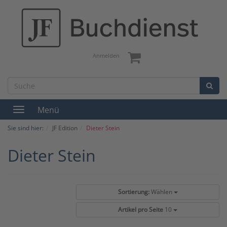
Anmelden
Menü
Toggle
navigation
Sie sind hier:
JF Edition
Dieter Stein
Dieter Stein
Sortierung:
Wählen
Artikel pro Seite
10