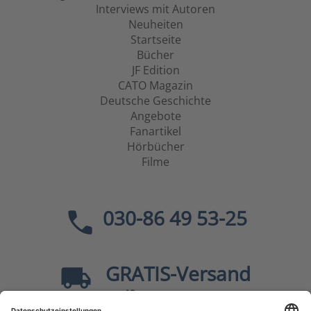
Interviews mit Autoren
Neuheiten
Startseite
Bücher
JF Edition
CATO Magazin
Deutsche Geschichte
Angebote
Fanartikel
Hörbücher
Filme
030-86 49 53-25
GRATIS
-Versand
40
ab
EUR innerhalb Deutschlands