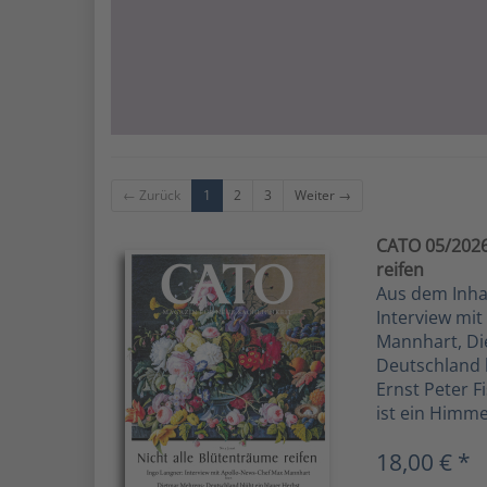
← Zurück
1
2
3
Weiter →
CATO 05/2026 
reifen
Aus dem Inhalt
Interview mi
Mannhart, Di
Deutschland b
Ernst Peter 
ist ein Him
18,00 € *