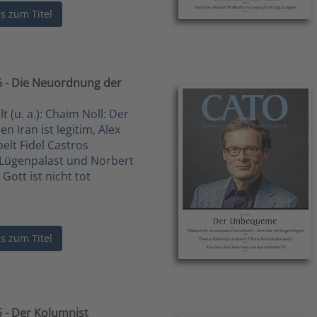
ls zum Titel
 - Die Neuordnung der
 (u. a.): Chaim Noll: Der
n Iran ist legitim, Alex
lt Fidel Castros
Lügenpalast und Norbert
 Gott ist nicht tot
ls zum Titel
 - Der Kolumnist