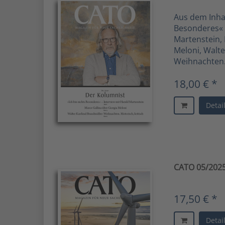
Aus dem Inhalt
Besonderes« –
Martenstein, 
Meloni, Walte
Weihnachten. 
18,00 € *
Detai
CATO 05/2025 
17,50 € *
Detai