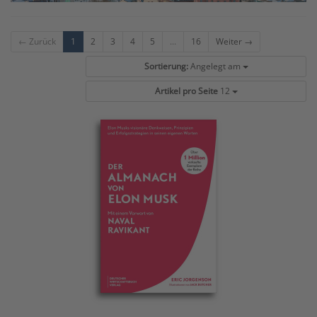
← Zurück
1
2
3
4
5
...
16
Weiter →
Sortierung:
Angelegt am
Artikel pro Seite
12