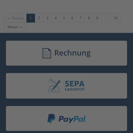
← Zurück
1
2
3
4
5
6
7
8
9
...
16
Weiter →