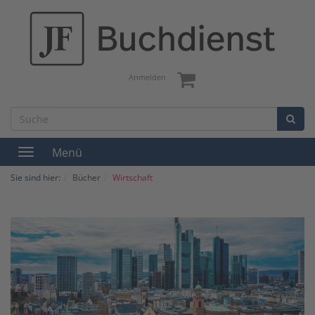
Anmelden
Menü
Toggle
navigation
Sie sind hier:
Bücher
Wirtschaft