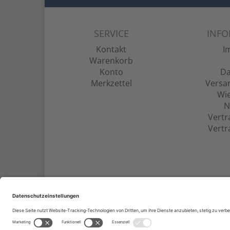
SERVICE
INF
Kontakt
I
Warenkorb
Konto
Da
Merkzettel
Versa
Wie
N
Vertr
Vertr