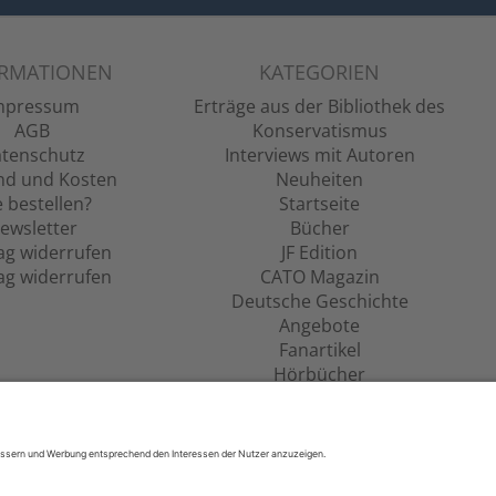
ORMATIONEN
KATEGORIEN
mpressum
Erträge aus der Bibliothek des
AGB
Konservatismus
tenschutz
Interviews mit Autoren
nd und Kosten
Neuheiten
 bestellen?
Startseite
ewsletter
Bücher
ag widerrufen
JF Edition
ag widerrufen
CATO Magazin
Deutsche Geschichte
Angebote
Fanartikel
Hörbücher
Filme