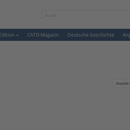
-Edition
CATO-Magazin
Deutsche Geschichte
An
Ansicht
G