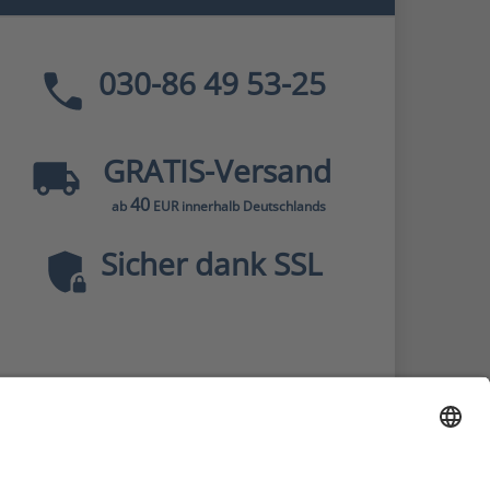
030-86 49 53-25
GRATIS
-Versand
40
ab
EUR innerhalb Deutschlands
Sicher dank SSL
* Alle Preise
inkl. MwSt., zzgl.
Versandkosten