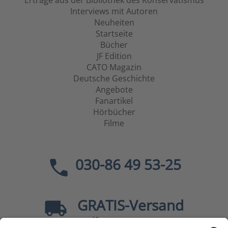
Erträge aus der Bibliothek des Konservatismus
Interviews mit Autoren
Neuheiten
Startseite
Bücher
JF Edition
CATO Magazin
Deutsche Geschichte
Angebote
Fanartikel
Hörbücher
Filme
030-86 49 53-25
GRATIS
-Versand
40
ab
EUR innerhalb Deutschlands