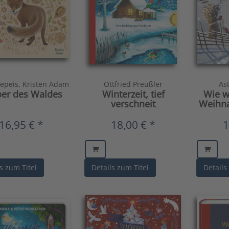
Klepeis, Kristen Adam
Ottfried Preußler
As
er des Waldes
Winterzeit, tief
Wie w
verschneit
Weihna
16,95 € *
18,00 € *
1
s zum Titel
Details zum Titel
Details