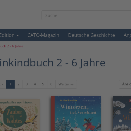
-Edition
CATO-Magazin
Deutsche Geschichte
An
uch 2 - 6 Jahre
inkindbuch 2 - 6 Jahre
ck
1
2
3
4
5
6
Weiter →
Ansic