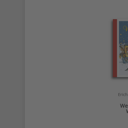
Erich
We