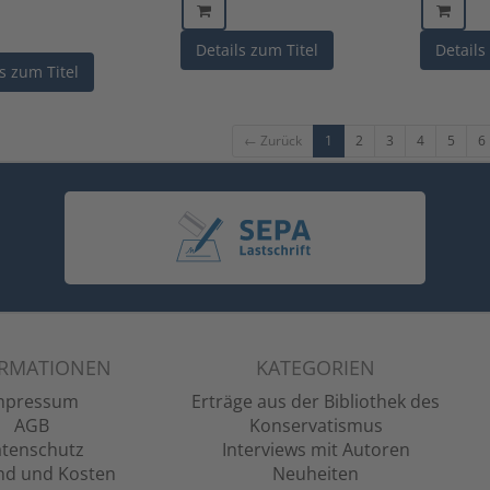
Details zum Titel
Details
s zum Titel
← Zurück
1
2
3
4
5
6
ORMATIONEN
KATEGORIEN
mpressum
Erträge aus der Bibliothek des
AGB
Konservatismus
tenschutz
Interviews mit Autoren
nd und Kosten
Neuheiten