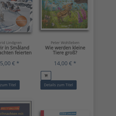
trid Lindgren
Peter Wohlleben
ir in Småland
Wie werden kleine
chten feierten
Tiere groß?
5,00 € *
14,00 € *
 zum Titel
Details zum Titel