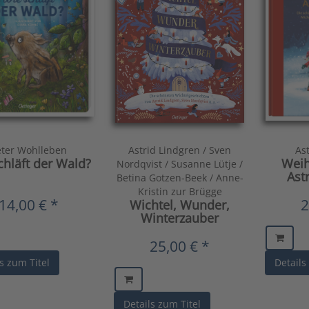
eter Wohlleben
Astrid Lindgren / Sven
As
chläft der Wald?
Weih
Nordqvist / Susanne Lütje /
Ast
Betina Gotzen-Beek / Anne-
Kristin zur Brügge
14,00 € *
2
Wichtel, Wunder,
Winterzauber
25,00 € *
s zum Titel
Details
Details zum Titel