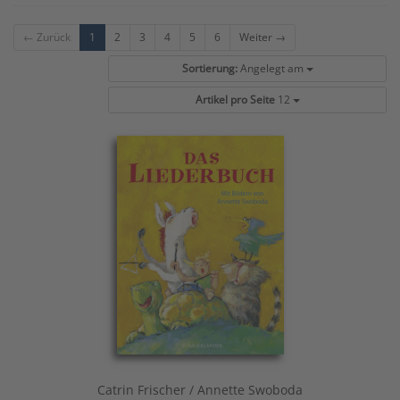
← Zurück
1
2
3
4
5
6
Weiter →
Sortierung:
Angelegt am
Artikel pro Seite
12
Catrin Frischer / Annette Swoboda