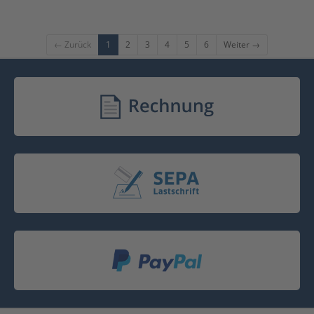
← Zurück
1
2
3
4
5
6
Weiter →