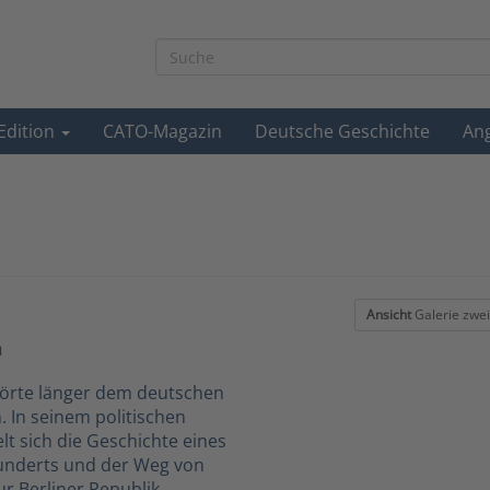
-Edition
CATO-Magazin
Deutsche Geschichte
An
Ansicht
Galerie zwei
n
örte länger dem deutschen
 In seinem politischen
lt sich die Geschichte eines
underts und der Weg von
r Berliner Republik.