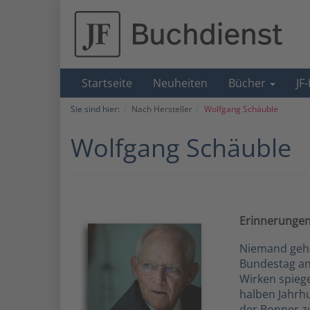
Startseite
Neuheiten
Bücher
JF
Sie sind hier:
Nach Hersteller
Wolfgang Schäuble
Wolfgang Schäuble
Erinnerunge
Niemand geh
Bundestag an.
Wirken spiege
halben Jahrh
der Bonner zu