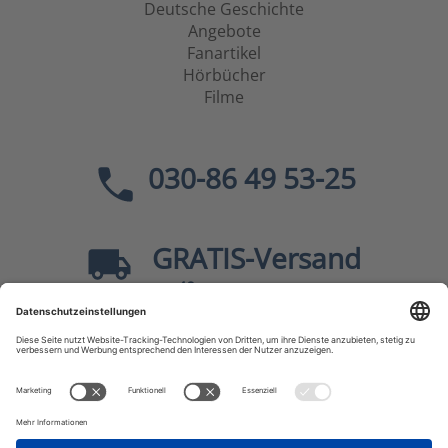
Deutsche Geschichte
Angebote
Fanartikel
Hörbücher
Filme
030-86 49 53-25
GRATIS
-Versand
40
ab
EUR innerhalb Deutschlands
Sicher dank SSL
* Alle Preise
inkl. MwSt., zzgl.
Versandkosten