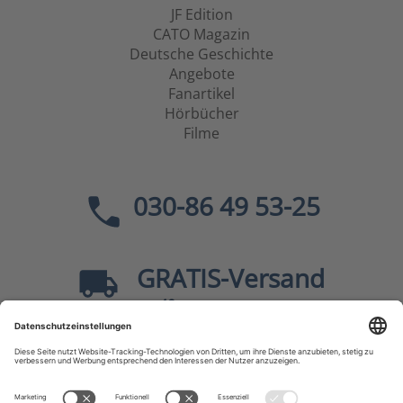
JF Edition
CATO Magazin
Deutsche Geschichte
Angebote
Fanartikel
Hörbücher
Filme
030-86 49 53-25
GRATIS
-Versand
40
ab
EUR innerhalb Deutschlands
Sicher dank SSL