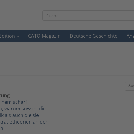
-Edition
CATO-Magazin
Deutsche Geschichte
An
Ans
rung
seinem scharf
h, warum sowohl die
k als auch die sie
ratietheorien an der
rn.