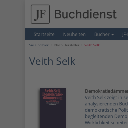
Startseite
Neuheiten
Bücher
JF
Sie sind hier:
Nach Hersteller
Veith Selk
Veith Selk
Demokratiedämme
Veith Selk zeigt in 
analysierenden Buc
demokratische Politi
begleitenden Demok
Wirklichkeit scheite