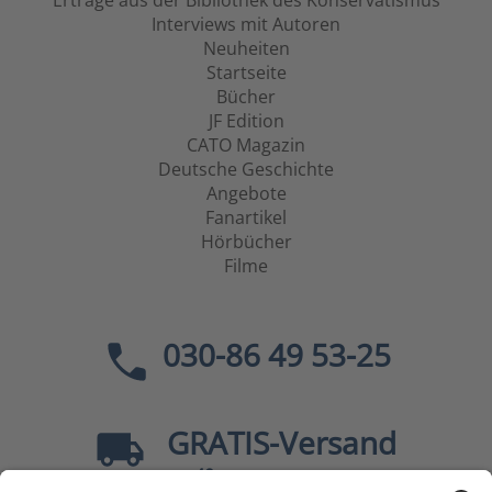
Erträge aus der Bibliothek des Konservatismus
Interviews mit Autoren
Neuheiten
Startseite
Bücher
JF Edition
CATO Magazin
Deutsche Geschichte
Angebote
Fanartikel
Hörbücher
Filme
030-86 49 53-25
GRATIS
-Versand
40
ab
EUR innerhalb Deutschlands