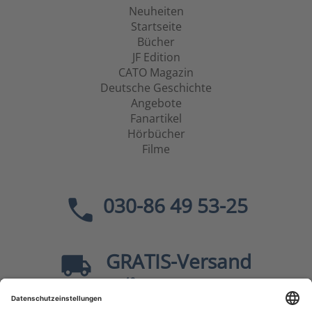
Neuheiten
Startseite
Bücher
JF Edition
CATO Magazin
Deutsche Geschichte
Angebote
Fanartikel
Hörbücher
Filme
030-86 49 53-25
GRATIS
-Versand
40
ab
EUR innerhalb Deutschlands