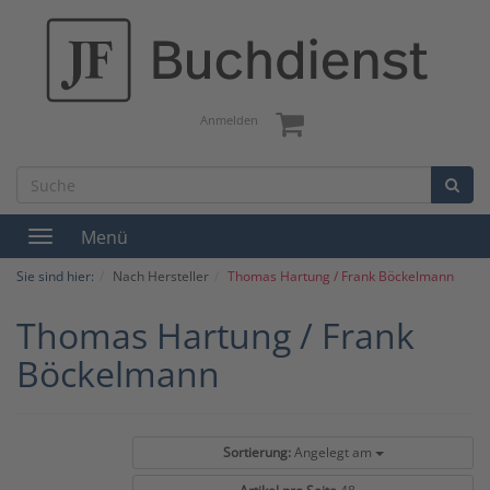
Anmelden
Menü
Toggle
navigation
Sie sind hier:
Nach Hersteller
Thomas Hartung / Frank Böckelmann
Thomas Hartung / Frank
Böckelmann
Sortierung:
Angelegt am