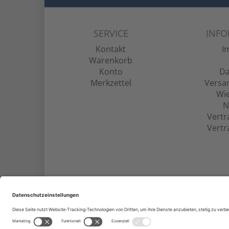
SERVICE
INF
Kontakt
I
Warenkorb
Konto
Da
Merkzettel
Versa
Wie
N
Vertr
Vertr