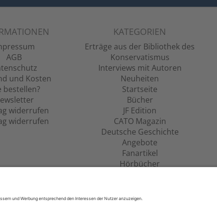
ORMATIONEN
KATEGORIEN
mpressum
Erträge aus der Bibliothek des
AGB
Konservatismus
tenschutz
Interviews mit Autoren
nd und Kosten
Neuheiten
 bestellen?
Startseite
ewsletter
Bücher
ag widerrufen
JF Edition
ag widerrufen
CATO Magazin
Deutsche Geschichte
Angebote
Fanartikel
Hörbücher
Filme