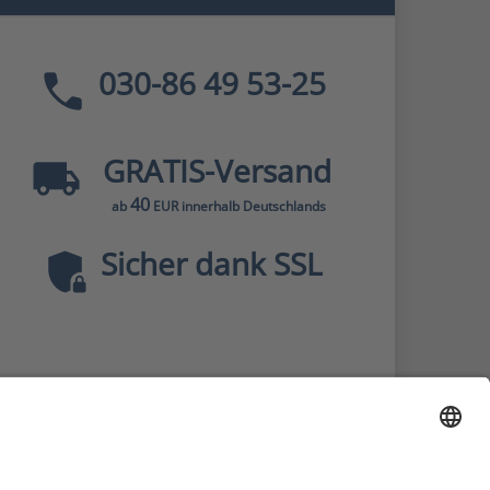
030-86 49 53-25
GRATIS
-Versand
40
ab
EUR innerhalb Deutschlands
Sicher dank SSL
* Alle Preise
inkl. MwSt., zzgl.
Versandkosten