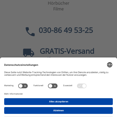
Hörbücher
Filme
030-86 49 53-25
GRATIS
-Versand
40
ab
EUR innerhalb Deutschlands
Sicher dank SSL
* Alle Preise
inkl. MwSt., zzgl.
Versandkosten
JF-Buchdienst – Aktuelle Bücher zu Politik, Geschichte,