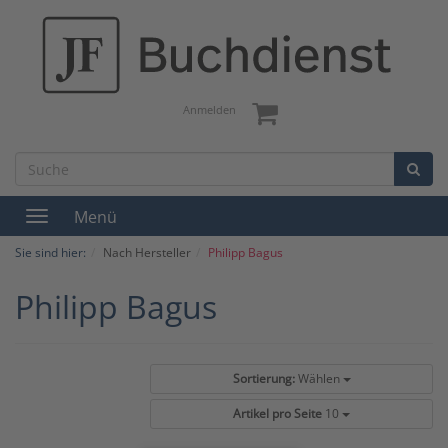
Anmelden
Menü
Toggle
navigation
Sie sind hier:
Nach Hersteller
Philipp Bagus
Philipp Bagus
Sortierung:
Wählen
Artikel pro Seite
10