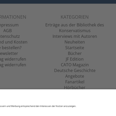
ORMATIONEN
KATEGORIEN
mpressum
Erträge aus der Bibliothek des
AGB
Konservatismus
tenschutz
Interviews mit Autoren
nd und Kosten
Neuheiten
 bestellen?
Startseite
ewsletter
Bücher
ag widerrufen
JF Edition
ag widerrufen
CATO Magazin
Deutsche Geschichte
Angebote
Fanartikel
Hörbücher
Filme