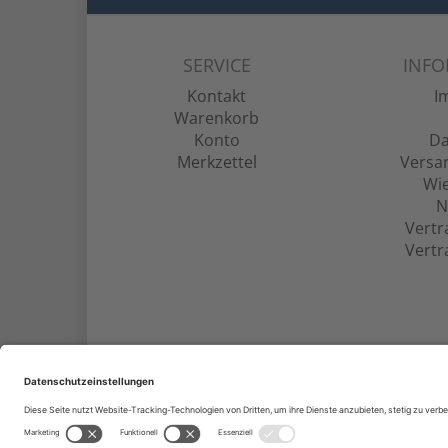
SERVICE
INF
Kontakt
I
Warenkorb
Konto
Da
Merkzettel
Versa
Wie
N
Vertr
Vertr