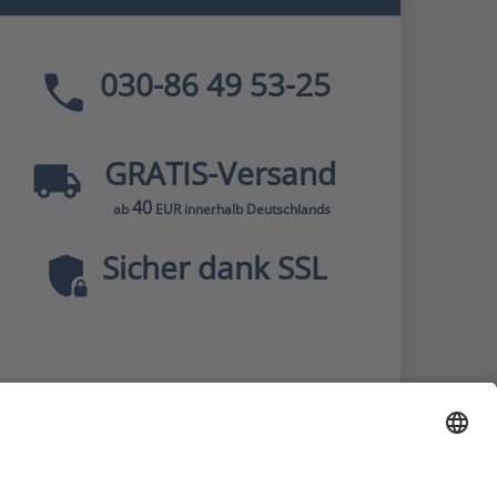
030-86 49 53-25
GRATIS
-Versand
40
ab
EUR innerhalb Deutschlands
Sicher dank SSL
* Alle Preise
inkl. MwSt., zzgl.
Versandkosten