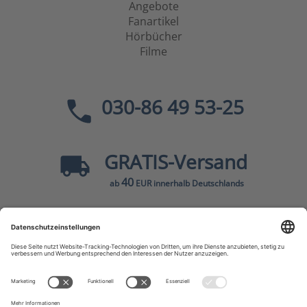
Angebote
Fanartikel
Hörbücher
Filme
030-86 49 53-25
GRATIS
-Versand
40
ab
EUR innerhalb Deutschlands
Sicher dank SSL
* Alle Preise
inkl. MwSt., zzgl.
Versandkosten