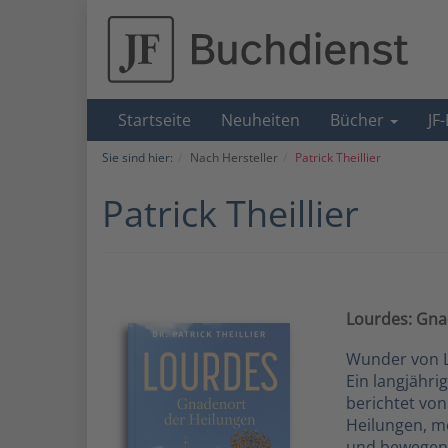
Startseite
Neuheiten
Bücher
JF
Sie sind hier:
Nach Hersteller
Patrick Theillier
Patrick Theillier
Lourdes: Gna
Wunder von L
Ein langjähri
berichtet vo
Heilungen, m
und bewegend