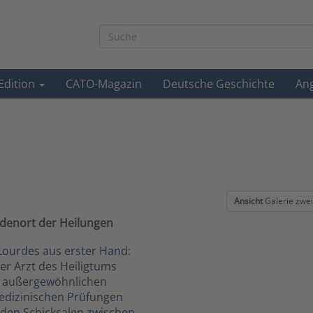
-Edition
CATO-Magazin
Deutsche Geschichte
An
Ansicht
Galerie zwei
denort der Heilungen
ourdes aus erster Hand:
ger Arzt des Heiligtums
n außergewöhnlichen
edizinischen Prüfungen
en Schicksalen zwischen