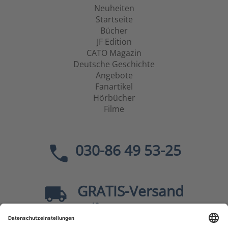
Neuheiten
Startseite
Bücher
JF Edition
CATO Magazin
Deutsche Geschichte
Angebote
Fanartikel
Hörbücher
Filme
030-86 49 53-25
GRATIS
-Versand
40
ab
EUR innerhalb Deutschlands