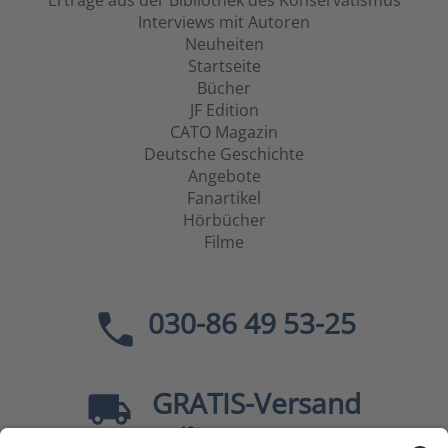
Erträge aus der Bibliothek des Konservatismus
Interviews mit Autoren
Neuheiten
Startseite
Bücher
JF Edition
CATO Magazin
Deutsche Geschichte
Angebote
Fanartikel
Hörbücher
Filme
030-86 49 53-25
GRATIS
-Versand
40
ab
EUR innerhalb Deutschlands