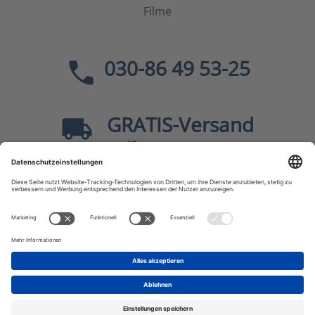
Filme
030-86 49 53-25
GRATIS
-Versand
40
ab
EUR innerhalb Deutschlands
Sicher dank SSL
* Alle Preise
inkl. MwSt., zzgl.
Versandkosten
JF-Buchdienst – Aktuelle Bücher zu Politik, Geschichte,
Zeitgeschehen, Kultur, Wissen u.v.m.