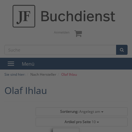
Anmelden
Menü
Toggle
navigation
Sie sind hier:
Nach Hersteller
Olaf Ihlau
Olaf Ihlau
Sortierung:
Angelegt am
Artikel pro Seite
10