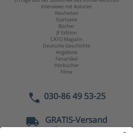
Erträge aus der Bibliothek des Konservatismus
Interviews mit Autoren
Neuheiten
Startseite
Bücher
JF Edition
CATO Magazin
Deutsche Geschichte
Angebote
Fanartikel
Hörbücher
Filme
030-86 49 53-25
GRATIS
-Versand
40
ab
EUR innerhalb Deutschlands