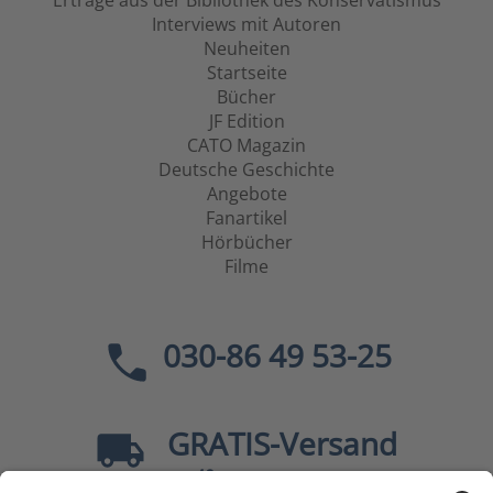
Erträge aus der Bibliothek des Konservatismus
Interviews mit Autoren
Neuheiten
Startseite
Bücher
JF Edition
CATO Magazin
Deutsche Geschichte
Angebote
Fanartikel
Hörbücher
Filme
030-86 49 53-25
GRATIS
-Versand
40
ab
EUR innerhalb Deutschlands